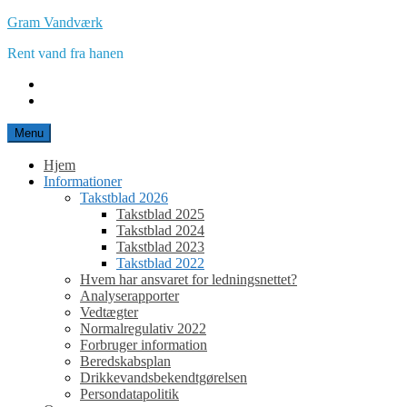
Spring
Gram Vandværk
til
Rent vand fra hanen
indhold
E-
mail
Facebook
Menu
Hjem
Informationer
Takstblad 2026
Takstblad 2025
Takstblad 2024
Takstblad 2023
Takstblad 2022
Hvem har ansvaret for ledningsnettet?
Analyserapporter
Vedtægter
Normalregulativ 2022
Forbruger information
Beredskabsplan
Drikkevandsbekendtgørelsen
Persondatapolitik