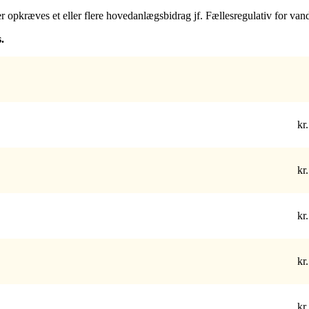
er opkræves et eller flere hovedanlægsbidrag jf. Fællesregulativ for v
.
kr.
kr.
kr.
kr.
kr.