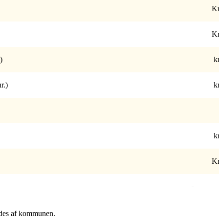
Kr
Kr
)
kr
r.)
kr
kr
Kr
ndes af kommunen.