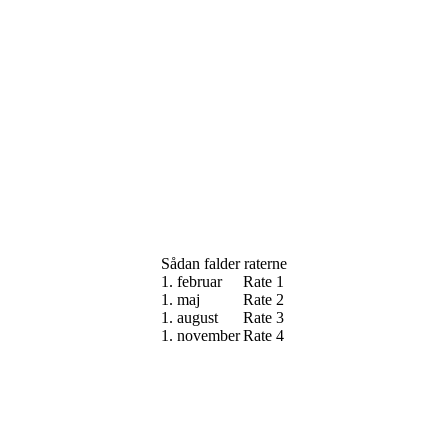
Sådan falder raterne
1. februar
Rate 1
1. maj
Rate 2
1. august
Rate 3
1. november
Rate 4