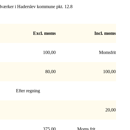
andværker i Haderslev kommune pkt. 12.8
Excl. moms
Incl. moms
100,00
Momsfrit
80,00
100,00
Efter regning
20,00
375,00
Moms frit