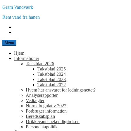
Spring
Gram Vandværk
til
Rent vand fra hanen
indhold
E-
mail
Facebook
Menu
Hjem
Informationer
Takstblad 2026
Takstblad 2025
Takstblad 2024
Takstblad 2023
Takstblad 2022
Hvem har ansvaret for ledningsnettet?
Analyserapporter
Vedtægter
Normalregulativ 2022
Forbruger information
Beredskabsplan
Drikkevandsbekendtgørelsen
Persondatapolitik