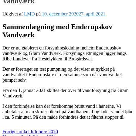
Vandværk
Udgivet af
LMD
på
10. december 2020
27. april 2021
Sammenlægning med Enderupskov
Vandværk
Der er nu etableret en forsyningsledning mellem Enderupskov
vandværk og Gram Vandværk. Forsyningsledningen ligger langs
Ribe Landevej fra Hestelykken til Brogårdsvej.
Der er foretaget en test pumpning og det viser at trykket på
vandværket i Enderupskov er den samme som når vandværket
pumper selv.
Fra den 1. januar 2021 skiftes der over til vandforsyning fra Gram
Vandværk.
I den forbindelse kan der forekomme brunt vand i hanerne. Vi
anbefaler at man skruer filteret på vandhanen af og lader vandet løbe
i ca. 5 minutter. På den måde forhindres det at filteret stopper til.
Læs
Forrige artikel
Infobrev 2020