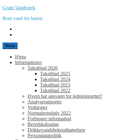
Spring
Gram Vandværk
til
Rent vand fra hanen
indhold
E-
mail
Facebook
Menu
Hjem
Informationer
Takstblad 2026
Takstblad 2025
Takstblad 2024
Takstblad 2023
Takstblad 2022
Hvem har ansvaret for ledningsnettet?
Analyserapporter
Vedtægter
Normalregulativ 2022
Forbruger information
Beredskabsplan
Drikkevandsbekendtgørelsen
Persondatapolitik