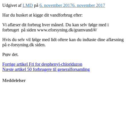
Udgivet af
LMD
på
6. november 2017
6. november 2017
Har du husket at kigge dit vandforbrug efter:
Vi aflæser dit forbrug hver måned. Du kan selv følge med i
forbruget på siden www.eforsyning.dk/gramvand/#/
Hvis du selv vil følge med lidt oftere kan du indtaste dine aflæsning
på e-forsyning.dk siden.
Prøv det.
Læs
Forrige artikel
Fri for desphenyl-chloridazon
Næste artikel
50 forbrugere til generalforsamling
videre
Meddelelser