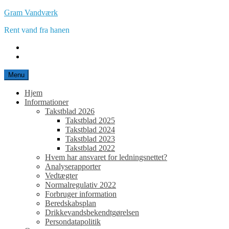
Spring
Gram Vandværk
til
Rent vand fra hanen
indhold
E-
mail
Facebook
Menu
Hjem
Informationer
Takstblad 2026
Takstblad 2025
Takstblad 2024
Takstblad 2023
Takstblad 2022
Hvem har ansvaret for ledningsnettet?
Analyserapporter
Vedtægter
Normalregulativ 2022
Forbruger information
Beredskabsplan
Drikkevandsbekendtgørelsen
Persondatapolitik